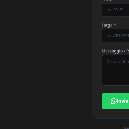
Targa *
Messaggio / R
Invia
Ne