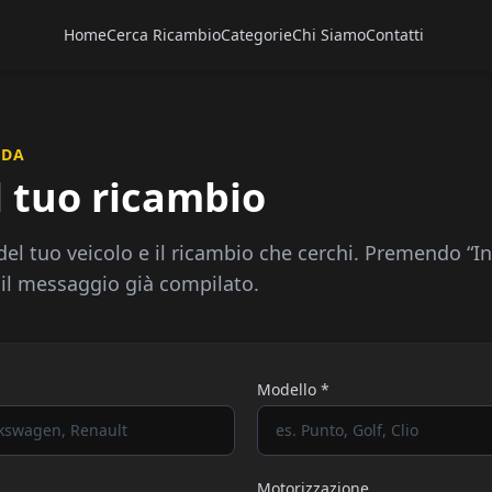
Home
Cerca Ricambio
Categorie
Chi Siamo
Contatti
IDA
l tuo ricambio
 del tuo veicolo e il ricambio che cerchi. Premendo “Inv
l messaggio già compilato.
Modello *
Motorizzazione